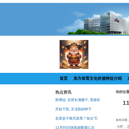
首页
东方体育文化价值特征介绍
热点资讯
你的位
郭博信: 后背长满瘤子, 竟靠吃
1
开始下跌, 又没跌的样子
韭菜盒子烙完发黑？加点“它
发布日期：2
小忙，
11月9日5场英超数据汇总