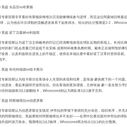
9 英超 水晶宫vs布莱顿
育专家琼斯非常看好布莱顿前锋维尔贝克能够继续参与进球，而且这位阿森纳旧将最近
3球，认为他在许尔泽勒的流畅进攻体系下如鱼得水。给出的比分预测是2-2，Whosco
0 英超 诺丁汉森林vs利兹联
育专家琼斯认为诺丁汉主帅戴奇的印记已经清晰地体现在球队近期的表现上。长传比
面对的射门机会质量已经远低于在安格·波斯特科格鲁执教时期。戴奇正在做明智的事
守改善，以及利兹联在进攻上的不稳定，使得在本场比赛中看好诺丁汉零封变得容易。给出的
战平。
1 英超 布伦特福德vs纽卡斯尔
育专家琼斯认为纽卡斯尔在客场令人失望的表现和结果，是埃迪-豪执教下的一个问题
主动进攻，看起来踢得开放而自信。但在客场则更加谨慎，主帅埃迪-豪一直在努力寻
伦特福德将2比1掀翻纽卡，Whoscored则认为两队将1比1握手言和。
2 英超 阿斯顿维拉vs伯恩茅斯
育专家琼斯认为伯恩茅斯在安德尼·伊劳拉的带领下将得到充分休息，组织有序，并充
堪的阿斯顿维拉。英超赛程对阿斯顿维拉并不友好——在周中比赛后面对伊劳拉的球
作战时游刃有余。预测维拉1比2输球，Whoscored再次给出1比1的比分预测。