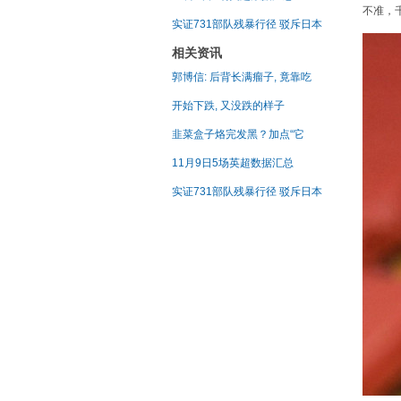
不准，
实证731部队残暴行径 驳斥日本
相关资讯
郭博信: 后背长满瘤子, 竟靠吃
开始下跌, 又没跌的样子
韭菜盒子烙完发黑？加点“它
11月9日5场英超数据汇总
实证731部队残暴行径 驳斥日本