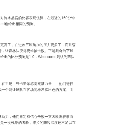
对阵水晶宫的比赛表现优异，在最近的150分钟
red也给出相同的预测。
例更高了，在进攻三区施加的压力更多了，而且森
情，让森林队变得更难被击败。正是戴奇治下展
比分预测是1-0，Whoscored则认为两队
。在主场，纽卡斯尔感觉充满力量——他们进行
找一个能让球队在客场同样发挥出色的方案。由
满动力，他们肯定有信心击败一支因欧洲赛事而
队是一次残酷的考验，维拉的阵容深度还不足以在